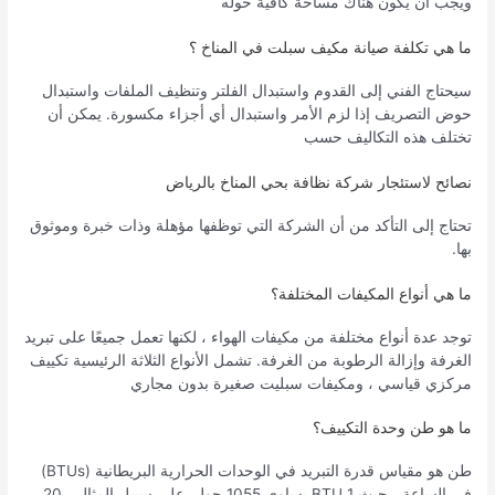
ويجب أن يكون هناك مساحة كافية حوله
ما هي تكلفة صيانة مكيف سبلت في المناخ ؟
سيحتاج الفني إلى القدوم واستبدال الفلتر وتنظيف الملفات واستبدال
حوض التصريف إذا لزم الأمر واستبدال أي أجزاء مكسورة. يمكن أن
تختلف هذه التكاليف حسب
نصائح لاستئجار شركة نظافة بحي المناخ بالرياض
تحتاج إلى التأكد من أن الشركة التي توظفها مؤهلة وذات خبرة وموثوق
بها.
ما هي أنواع المكيفات المختلفة؟
توجد عدة أنواع مختلفة من مكيفات الهواء ، لكنها تعمل جميعًا على تبريد
الغرفة وإزالة الرطوبة من الغرفة. تشمل الأنواع الثلاثة الرئيسية تكييف
مركزي قياسي ، ومكيفات سبليت صغيرة بدون مجاري
ما هو طن وحدة التكييف؟
طن هو مقياس قدرة التبريد في الوحدات الحرارية البريطانية (BTUs)
في الساعة ، حيث 1 BTU يساوي 1055 جول. على سبيل المثال ، 20