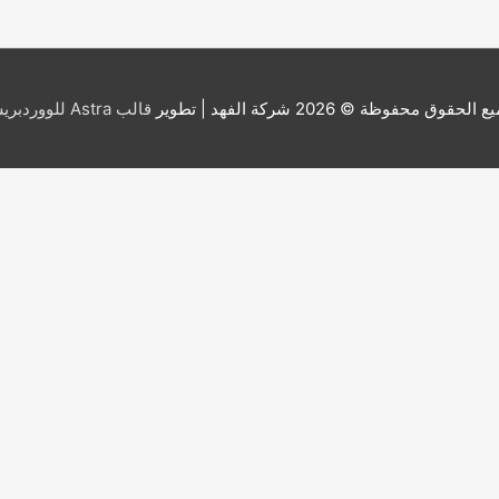
ع الحقوق محفوظة © 2026
شركة الفهد
| تطوير
قالب Astra للووردبريس