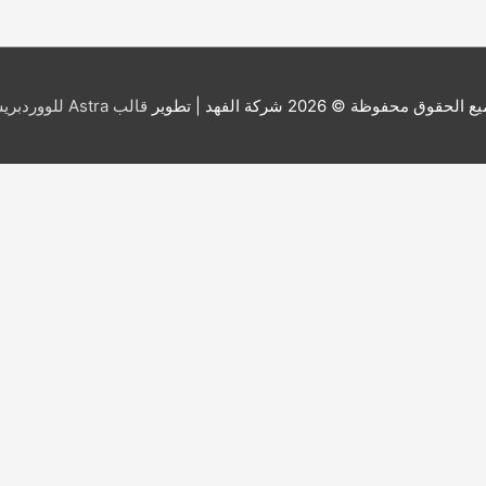
ع الحقوق محفوظة © 2026
شركة الفهد
| تطوير
قالب Astra للووردبريس