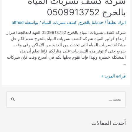
شركة كشف تسربات المياه
بالخرج 0509913752
اترك تعليقاً
/
خدماتنا بالخرج
,
كشف تسربات المياه
/ بواسطة
alfhed
شركة كشف تسربات المياه بالخرج 0509913752 الفهد لمعالجة اضرار
ارتفاع فواتير المياه شركة كشف تسربات المياه بالخرج تقدم لكم حل
مشكلة تسربات المياه التي تحدث من العديد من الأماكن وفي وقت
سريع حتى لا تؤثر هذه التسريبات على منازلكم فإننا نعلم أن هذه
المشكلة خطيرة ولهذا فإننا نقوم بحلها لكم في أسرع وقت فإن شركات
…
شركة
قراءة المزيد »
كشف
تسربات
المياه
S
بالخرج
e
0509913752
a
r
أحدث المقالات
c