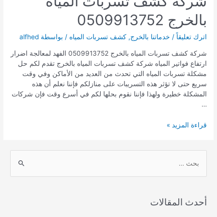
شركة كشف تسربات المياه
بالخرج 0509913752
اترك تعليقاً
/
خدماتنا بالخرج
,
كشف تسربات المياه
/ بواسطة
alfhed
شركة كشف تسربات المياه بالخرج 0509913752 الفهد لمعالجة اضرار
ارتفاع فواتير المياه شركة كشف تسربات المياه بالخرج تقدم لكم حل
مشكلة تسربات المياه التي تحدث من العديد من الأماكن وفي وقت
سريع حتى لا تؤثر هذه التسريبات على منازلكم فإننا نعلم أن هذه
المشكلة خطيرة ولهذا فإننا نقوم بحلها لكم في أسرع وقت فإن شركات
…
شركة
قراءة المزيد »
كشف
تسربات
المياه
S
بالخرج
e
0509913752
a
r
أحدث المقالات
c