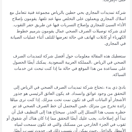
شركة تمديدات المجاري بحي حطين بالرياض مجموعة فنية تتعامل مع
اسلاك المجاري ويعملون على التخلص منها عند تلفها. يقومون بإصلاح
الأداء السيئ للمجاري وإصلاح التسربات فيها عن طريق حفر الثقوب.
لدى شركة توصيلات الصرف الصحي عمال يقومون بترميم خطوط
الكهرباء أو كابلات الهاتف في حالة تعرضها للتلف أثناء عمليات الصيانة
في المجاري.
ستعطيك هذه المقالة معلومات حول أفضل شركة لتمديدات الصرف
الصحي في الرياض ،المملكة العربية السعودية. يمكنك أيضًا الحصول
على مساعدة من هذا الموقع في حالة ما إذا كنت تبحث عن خدمات
السباكة.
بادئ ذي بدء ،تحتاج شركة تمديدات الصرف الصحي في الرياض إلى
التحقق من وجود عوائق وانسداد. قد يكون العائق الرئيسي هو جذور
الأشجار أو النباتات التي قد تكون نمت تحت منزلك. إذا كنت ترى مياهًا
زائدة تخرج من منزلك ،فمن المحتمل أن خط الصرف الصحي قد تم
حظره بسبب هذا التسلل إلى الجذر. سيحتاج هذا إلى التنظيف قبل أن
تبدأ أي إصلاحات. يجب عليك أيضًا التحقق مما إذا كان هناك أي شقوق أو
ثقوب في الجزء الخارجي من مسكنك والتي قد تكون سمحت لمياه
الأمطار بالداخل ،حيث يمكن أن يتسبب ذلك في حدوث تسرب أيضًا.