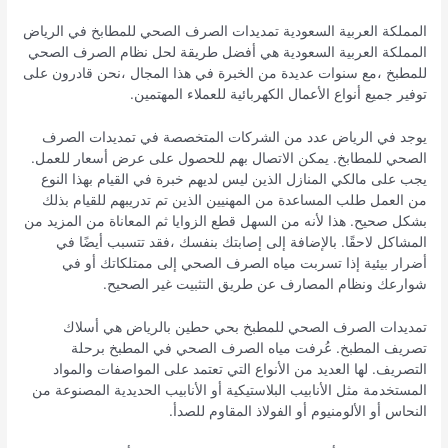
المملكة العربية السعودية تمديدات الصرف الصحي للمطابخ في الرياض
المملكة العربية السعودية هي أفضل طريقة لحل نظام الصرف الصحي
للمطبخ ،مع سنوات عديدة من الخبرة في هذا المجال ،نحن قادرون على
توفير جميع أنواع الأعمال الكهربائية للعملاء المهتمين.
يوجد في الرياض عدد من الشركات المتخصصة في تمديدات الصرف
الصحي للمطابخ. يمكن الاتصال بهم للحصول على عرض أسعار للعمل.
يجب على مالكي المنازل الذين ليس لديهم خبرة في القيام بهذا النوع
من العمل طلب المساعدة من المهنيين الذين تم تدريبهم للقيام بذلك
بشكل صحيح. هذا لأنه من السهل قطع الزوايا ثم المعاناة من المزيد من
المشاكل لاحقًا. بالإضافة إلى إصابتك بنفسك ،فقد تتسبب أيضًا في
أضرار بيئية إذا تسربت مياه الصرف الصحي إلى ممتلكاتك أو في
شوارعك ونظام المصارف عن طريق التثبيت غير الصحيح.
تمديدات الصرف الصحي للمطبخ بحي حطين بالرياض هي أسلاك
تصريف المطبخ. عُرفت مياه الصرف الصحي في المطبخ برحلة
التصريف. لها العديد من الأنواع التي تعتمد على المواصفات والمواد
المستخدمة مثل الأنابيب البلاستيكية أو الأنابيب الحديدية المصنوعة من
النحاس أو الألومنيوم أو الفولاذ المقاوم للصدأ.