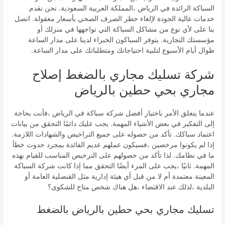
السباكة الرائدة في الرياض ،المملكة العربية السعودية. نحن نقدم
خدمات عالية الجودة لإلغاء حظر الصرف الصحي بأسعار معقولة. اتصل
بنا على لأي نوع من مشاكل السباكة التي تواجهها في منزلك أو
مؤسستك التجارية. يتوفر السباكون الخبراء لدينا على مدار الساعة
طوال أيام الأسبوع لتلبية احتياجاتك ومتطلباتك على مدار الساعة.
شركة تسليك مجاري بالضغط إصلاح
مجاري بحي حطين بالرياض
عندما يتعلق الأمر باختيار أفضل شركة سباكة في الرياض ،فأنت بحاجة
إلى التفكير في بعض الأشياء المهمة. يجب عليك دائمًا التحقق من بيانات
اعتماد سباكك. تأكد من حصوله على جميع التراخيص والشهادات اللازمة.
إذا لم يكونوا مرخصين ،فسيكون عملهم عديم الفائدة بمجرد حدوث خطأ
ما في نظامك. لذا تأكد من حصولهم على الترخيص المناسب للقيام بهذه
المهمة. ثانيًا ،يجب على المرء أيضًا التحقق مما إذا كانت شركة السباكة
المعينة معتمدة أم لا من قبل أي هيئة إدارية مثل القنصلية العامة أو
البلدية ،لذلك عند الاقتضاء ،هل هناك شخص متاح للشكوى؟
تسليك مجاري بحي حطين بالرياض بالضغط