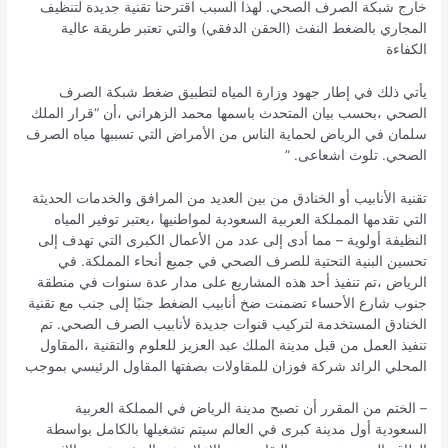
خارج شبكة الصرف الصحي. لهذا السبب اقترحنا تقنية جديدة لتنظيف
المجاري بالضغط النفث (الحقن الدفقي) والتي تعتبر طريقة عالية
الكفاءة
يأتي ذلك في إطار جهود وزارة المياه لتطبيق ضغط شبكة الصرف
الصحي ،بحسب بيان المتحدث باسمها محمد الزهراني ،أن “قرار الملك
سلمان في الرياض لحماية الناس من الأمراض التي تسببها مياه الصرف
الصحي. تلوث اشعاعى. ”
تقنية الأنابيب أو الخنادق من بين العديد من المرافق والخدمات الحديثة
التي تقدمها المملكة العربية السعودية لمواطنيها ،يعتبر توفير المياه
النظيفة أولوية – مما أدى إلى عدد من الأعمال الكبرى التي تهدف إلى
تحسين البنية التحتية للصرف الصحي في جميع أنحاء المملكة. في
الرياض ،تم تنفيذ أحد هذه المشاريع على مدار عدة سنوات في منطقة
جنوب شارع الأحساء تضمنت ضخ أنابيب الضغط جنبًا إلى جنب مع تقنية
الخنادق المستخدمة لتركيب قنوات جديدة لأنابيب الصرف الصحي. تم
تنفيذ العمل من قبل مدينة الملك عبد العزيز للعلوم والتقنية ،المقاول
المحلي الرائد شركة فوزان للمقاولات بصفتها المقاول الرئيسي بموجب
– الختم من المقرر أن تصبح مدينة الرياض في المملكة العربية
السعودية أول مدينة كبرى في العالم سيتم تشغيلها بالكامل بواسطة