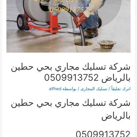
شركة تسليك مجاري بحي حطين
بالرياض 0509913752
اترك تعليقاً
/
تسليك المجارى
/ بواسطة
alfhed
شركة تسليك مجاري بحي حطين
بالرياض
0509913752