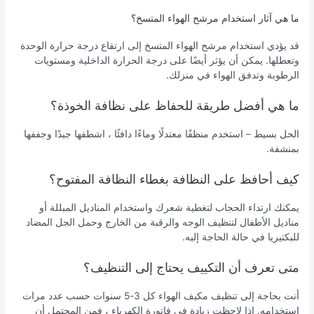
ما هي آثار استخدام مرشح الهواء المتسخ؟
قد يؤدي استخدام مرشح الهواء المتسخ إلى ارتفاع درجة حرارة الوحدة
وتعطلها. يمكن أن يؤثر أيضًا على درجة الحرارة الداخلية ومستويات
الرطوبة وتدفق الهواء في منزلك.
ما هي أفضل طريقة للحفاظ على نظافة الخوذة؟
الحل بسيط – استخدم منظفًا معتدلًا وماءًا دافئًا ، اشطفها جيدًا وجففها
بمنشفة.
كيف أحافظ على النظافة بغطاء النظافة المفتوح؟
يمكنك ارتداء الحجاب لتغطية شعرك واستخدام المناديل المبللة أو
مناديل الأطفال لتنظيف الوجه والرقبة من الخارج وحمل الجل المضاد
للبكتيريا في حالة الحاجة إليه.
متى تعرف أن التكييف يحتاج إلى التنظيف؟
أنت بحاجة إلى تنظيف مكيف الهواء كل 3-5 سنوات حسب عدد مرات
استخدامه. إذا لاحظت زيادة في فاتورة الكهرباء ، فمن المحتمل أن