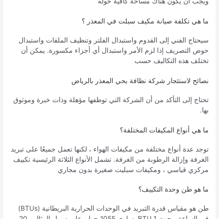
ويجب أن يكون هناك مساحة كافية حوله
ما هي تكلفة صيانة مكيف سبلت في المعذر ؟
سيحتاج الفني إلى القدوم واستبدال الفلتر وتنظيف الملفات واستبدال
حوض التصريف إذا لزم الأمر واستبدال أي أجزاء مكسورة. يمكن أن
تختلف هذه التكاليف حسب
نصائح لاستئجار شركة نظافة بحي المعذر بالرياض
تحتاج إلى التأكد من أن الشركة التي توظفها مؤهلة وذات خبرة وموثوق
بها.
ما هي أنواع المكيفات المختلفة؟
توجد عدة أنواع مختلفة من مكيفات الهواء ، لكنها تعمل جميعًا على تبريد
الغرفة وإزالة الرطوبة من الغرفة. تشمل الأنواع الثلاثة الرئيسية تكييف
مركزي قياسي ، ومكيفات سبليت صغيرة بدون مجاري
ما هو طن وحدة التكييف؟
طن هو مقياس قدرة التبريد في الوحدات الحرارية البريطانية (BTUs)
في الساعة ، حيث 1 BTU يساوي 1055 جول. على سبيل المثال ، 20