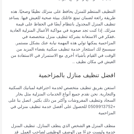
التنظيف المنتظم للمنزل يحافظ على منزلك نظيفًا وصحيًا. هذه
طريقة رائعة لضمان تمتع عائلتك ببيئة صحية للعيش فيها. يساعد
تنظيف المنزل المجدول بانتظام أيضًا في الحفاظ على قيمة
منزلك. إذا كنت تجد صعوبة في مواكبة الأعمال المنزلية العادية
،ففكر في الاستعانة بشركة تنظيف منزل متخصصة في
المزاحمية يمكنها تولي هذه المهمة نيابة عنك بشكل مستمر.
سيسمح لك استئجار خدمة تنظيف سكنية بقضاء المزيد من
الوقت في القيام بأشياء أخرى مع الاستمرار في الاستفادة من
العيش في مكان نظيف ..
افضل تنظيف منازل بالمزاحمية
استعن بفريق تنظيف متخصص لخدمة احترافية لمبانيك السكنية
والتجارية. نحن نقدم جميع أنواع الخدمات المنزلية مثل بخار
السجاد وتنظيف المفروشات وأكثر من ذلك بكثير. اتصل بنا على
+0509913752 للحصول على أفضل خدمة تنظيف منزلي في
المزاحمية
منظف المنزل هو الشخص الذي ينظف المنازل. تنظيف المنزل
خدمة وليست جزءًا من الوصف الوظيفي لصاحب العمل. قد