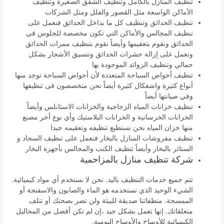
تنظيف المنازل بالكامل وتنظيف الشقق الصغيرة وتنظيف
الأماكن الواسعة مثل القصور والفلل ومثل الشركات
تنظيف الحدائق وتنظيف كل ما بداخل الحدائق فنعمل على
تنظيف المجالس والأماكن التي تكون مخصصة للجلوس في
الحدائق ونقوم بتعقيمها وأيضاً نقوم بتنظيف ممرات الحدائق
ونعمل على إزالة حشرات الحدائق وتنسيق الأشجار بشكل
جمالي وتنظيف الزوائد الموجودة بها
تنظيف أحواض السباحة المتعددة لأن أحواض السباحة توجد منها
أنواع كثيرة واشغكال كثيرة أيضاً نحن متخصصون فى تنظيفها
وفي صيانتها أيضاً
تنظيف خزانات المياه الزجاجية والخزانات الاستانلس وأيضاً
الخزانات الخرسانية و الخزانات البلاستيك وأي نوع أخر مصنع
منها خزان المياه نحن نستطيع تنظيفه وتعقيمه جيدا
تنظيف مفروشات المنازل بالبخار فنعمل على تنظيف السجاد و
الستائر بالبخار وأيضاً تنظيف الكنب والمجالس بأجهزة البخار
شركة تنظيف منازل بالمزاحمية
تتم جميع خدمات التنظيف باليد. نحن لا نستخدم أي مواد كيميائية.
الشيء الوحيد الذي نستخدمه هو الماء والصابون والاسفنجة أو
الممسحة. منظفاتنا صديقة للبيئة ولن تضر بصحتك أو تتلف
متعلقاتك. إنها تعمل بشكل جيد ،إن لم تكن أفضل من المحاليل
الكيميائية للأوساخ والأوساخ اليومية.