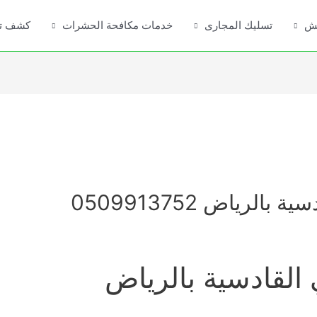
فش
تسليك المجارى
خدمات مكافحة الحشرات
كشف تس
رياض 0509913752
القادسية بالرياض