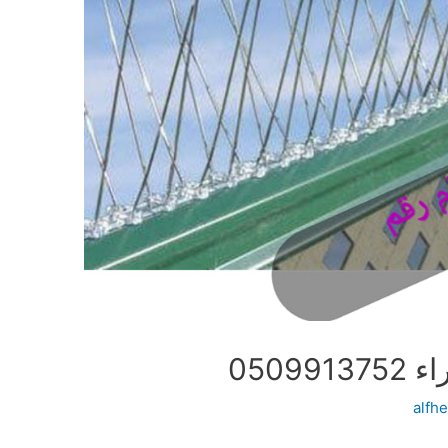
0509
alfh