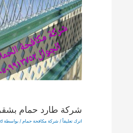
شركة طارد حمام بشقراء 913752
اترك تعليقاً
/
شركة مكافحة حمام
/ بواسطة
ed