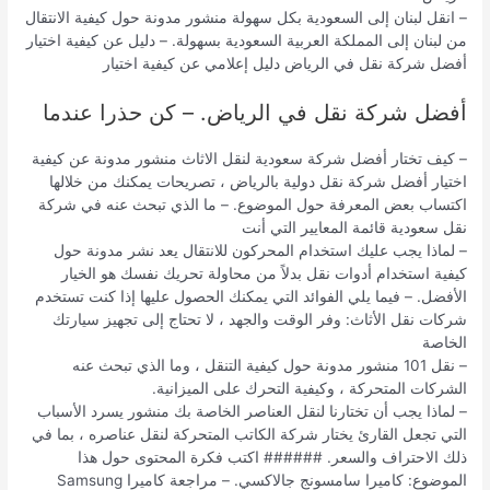
– انقل لبنان إلى السعودية بكل سهولة منشور مدونة حول كيفية الانتقال
من لبنان إلى المملكة العربية السعودية بسهولة. – دليل عن كيفية اختيار
أفضل شركة نقل في الرياض دليل إعلامي عن كيفية اختيار
أفضل شركة نقل في الرياض. – كن حذرا عندما
– كيف تختار أفضل شركة سعودية لنقل الاثاث منشور مدونة عن كيفية
اختيار أفضل شركة نقل دولية بالرياض ، تصريحات يمكنك من خلالها
اكتساب بعض المعرفة حول الموضوع. – ما الذي تبحث عنه في شركة
نقل سعودية قائمة المعايير التي أنت
– لماذا يجب عليك استخدام المحركون للانتقال يعد نشر مدونة حول
كيفية استخدام أدوات نقل بدلاً من محاولة تحريك نفسك هو الخيار
الأفضل. – فيما يلي الفوائد التي يمكنك الحصول عليها إذا كنت تستخدم
شركات نقل الأثاث: وفر الوقت والجهد ، لا تحتاج إلى تجهيز سيارتك
الخاصة
– نقل 101 منشور مدونة حول كيفية التنقل ، وما الذي تبحث عنه
الشركات المتحركة ، وكيفية التحرك على الميزانية.
– لماذا يجب أن تختارنا لنقل العناصر الخاصة بك منشور يسرد الأسباب
التي تجعل القارئ يختار شركة الكاتب المتحركة لنقل عناصره ، بما في
ذلك الاحتراف والسعر. ###### اكتب فكرة المحتوى حول هذا
الموضوع: كاميرا سامسونج جالاكسي. – مراجعة كاميرا Samsung