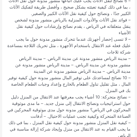
– 6 نصائح لنقل الأثاث يجب عليك اتباعها منشور مدونة حول نقل الأثاث
، بما في ذلك كيفية تعبئته بشكل صحيح ، وأفضل طريقة لتفكيك الأثاث
الكبير جدًا ، ونصائح حول كيفية نقل الأثاث الكبير والصغير.
– فوائد نقل الأثاث والأدوات المنزلية بالرياض منشور مدونة لشخص
ينقل متعلقاته في الرياض ، يقدم نصائح وإرشادات حول كيفية نقل
الأشياء
– لا تنسى إحضار أجهزتك عندما تتحرك منشور مدونة حول ما يجب
عليك فعله عند الانتقال باستخدام الأجهزة ، مثل تحريك الثلاجة بمساعدة
شركة ثلاجات
– مدينة الرياض منشور مدونة عن مدينة الرياض. – مدينة الرياض
منشور مدونة عن مدينة الرياض. – مدينة الرياض منشور مدونة عن
مدينة الرياض. – مدينة الرياض منشور مدونة عن المدينة
– 10 نصائح لمساعدتك على توفير المال منشور مدونة حول كيفية توفير
المال ، مثل تقليل تناول الطعام بالخارج وإعداد وجبات الطعام الخاصة
بك في المنزل.
– نصائح متحركة: 10 أشياء يجب معرفتها عند الانتقال من المنزل دليل
حول استراتيجيات ونصائح الانتقال إلى منزل جديد. – ما مدى موثوقية
المحركون في الرياض؟ منشور مدونة حول مدى موثوقية المحركين في
الصناعة المتحركة وكيفية تجنب عمليات الاحتيال. – أدفانت
– كيفية نقل المنزل منشور مدونة حول كيفية نقل المنزل ، بما في ذلك
ما يجب القيام به عند الانتقال من منزل وإيجاد شركة إزالة مناسبة في
الرياض