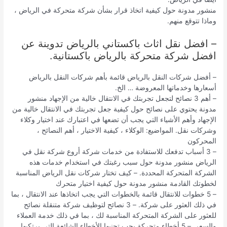
منشور مدونة حول كيفية اتخاذ قرار بشأن شركة متحركة في الرياض ،
وماذا تتوقع منهم.
– افضل نقل اثاث باكستاني بالرياض تدوينة عن
افضل شركة متحركة بالرياض باكستانية.
– أفضل شركات النقل بالرياض قائمة بأهم شركات النقل بالرياض
أسعارها وخدماتها المعروضة … الخ.
– أهم 3 نصائح لتجعل تجربتك في الانتقال خالية من الإجهاد منشور
مدونة يحتوي على نصائح حول كيفية جعل تجربتك في الانتقال خالية من
الإجهاد وأهم الأشياء التي يجب أن تضعها في اعتبارك عند اختيار وكلاء
وشركات نقل. المواضيع: الوكلاء ، كيفية الاختيار ، أهم النصائح ،
المحركون
– 3 أسباب تدفعك للاستفادة من خدمات شركة أروع شركة نقل في
الرياض منشور مدونة حول سبب رغبتك في استخدام خدمات هذه
الشركة المتحركة المحددة. – كيف تختار شركات نقل الرياض المناسبة
لخطوتك القادمة منشور مدونة حول كيفية اختيار متحرك
– 5 خطوات للانتقال قائمة بالخطوات التي يجب اتخاذها عند الانتقال ، بما
في ذلك العثور على شركة. – 3 نصائح لتوظيف شركة متنقلة نصائح
للعثور على الشركة المتحركة المناسبة لك ، بما في ذلك خدمة العملاء
والسعر. – 5 أخطاء متحركة يجب تجنبها الأخطاء الشائعة التي يرتكبها