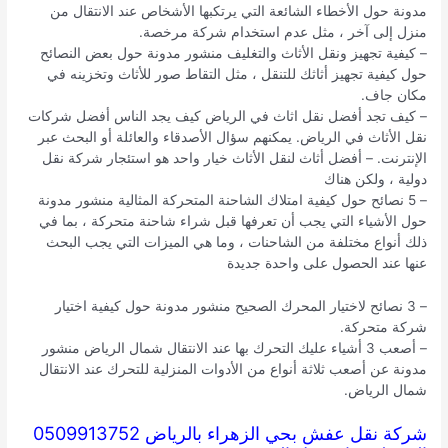
مدونة حول الأخطاء الشائعة التي يرتكبها الأشخاص عند الانتقال من
منزل إلى آخر ، مثل عدم استخدام شركة مرخصة.
– كيفية تجهيز ونقل الأثاث والتغليف منشور مدونة حول بعض النصائح
حول كيفية تجهيز أثاثك للتنقل ، مثل التقاط صور للأثاث وتخزينه في
مكان جاف.
– كيف تجد أفضل نقل اثاث في الرياض كيف يجد الناس أفضل شركات
نقل الأثاث في الرياض. يمكنهم سؤال الأصدقاء والعائلة أو البحث عبر
الإنترنت. – أفضل أثاث لنقل الأثاث خيار واحد هو استئجار شركة نقل
دولية ، ولكن هناك
– 5 نصائح حول كيفية امتلاك الشاحنة المتحركة المثالية منشور مدونة
حول الأشياء التي يجب أن تعرفها قبل شراء شاحنة متحركة ، بما في
ذلك أنواع مختلفة من الشاحنات ، وما هي الميزات التي يجب البحث
عنها عند الحصول على واحدة جديدة
– 3 نصائح لاختيار المحرك الصحيح منشور مدونة حول كيفية اختيار
شركة متحركة.
– أصعب 3 أشياء عليك التحرك بها عند الانتقال شمال الرياض منشور
مدونة عن أصعب ثلاثة أنواع من الأدوات المنزلية للتحرك عند الانتقال
شمال الرياض.
شركة نقل عفش بحي الزهراء بالرياض 0509913752