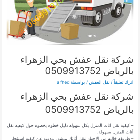
شركة نقل عفش بحي الزهراء
بالرياض 0509913752
اترك تعليقاً
/
نقل العفش
/ بواسطة
alfhed
شركة نقل عفش بحي الزهراء
بالرياض 0509913752
– كيفية نقل اثاث المنزل بكل سهولة دليل خطوة بخطوة حول كيفية نقل
أثاث المنزل بسهولة.
– طريقة خالية من الإجهاد لنقل أثاثك منشور مدونة عن كيفية استئجار