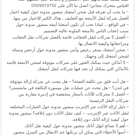
اقتباس متحرك مجاني! اتصل بنا الآن على 0509913752
– ما يجب أن تعرفه قبل شحن أمتعتك منشور مدونة حول كيفية اختيار
أفضل شركة لنقل الأمتعة مع التغليف ، هناك الكثير للاختيار من بينها.
– في الواقع … لماذا نحب أن تكون أمتعتنا أنيقة منشور مدونة حول
سبب إعجاب الناس بالأمتعة الملونة عالية التصميم.
– أفضل 5 شركات لنقل الحقائب قائمة بأفضل شركات نقل الحقائب
ومراجعاتها وكيفية الاتصال بها.
– شحن أمتعتك بسعر رخيص وآمن منشور مدونة حول أرخص وسيلة
لشحن أمتعتك إلى وجهتك.
– 5 أماكن حيث يمكنك العثور على شركات موثوقة لشحن الأمتعة قائمة
بالأماكن التي يمكنك أن تجد فيها شركات لنقل أمتعتك.
– هل أنت قلق من تكلفة التعبئة؟ – هل تبحث عن شركة إزالة موثوقة
في لندن؟ – هل تبحث عن عمليات نقل ميسورة التكلفة في مانشستر؟
– أفضل 5 محركات للأثاث بأسعار منخفضة في إدنبرة مقارنة بين
شركات النقل الرئيسية
– دليل إزالة الأثاث عبر الإنترنت منشور مدونة حول الخيارات المختلفة
لنقل الأثاث عبر الإنترنت. – كيف تنقل الأثاث دون إتلافه؟ منشور مدونة
حول كيفية إزالة أثاثك دون إتلافه.
– أهم 5 نصائح لنقِِِِِِِِِِِِِِِِِل أثاثك منشور مدونة حول كيفية نقل أثاثك.
– أسوأ الأخطاء التي يمكن أن ترتكبها عند الانتقال من المنزل منشور