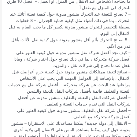
ما يحتاجه الأشخاص عند الانتقال من المنزل أو العمل. – أفضل 10 طرق
للتحرك في المنزل مع طفل أ
– 7 نصائح للتعبئة عند التحرك منشور مدونة حول كيفية تعبئة أثاثك عند
التحرك ، بما في ذلك أشياء مثل كيفية حماية الجدران. – 8 خطوات
بسيطة للتحضير للتحرك منشور مدونة يكسر كل ما يجب القيام به قبل
الانتقال إلى اليوم.
– 5 نصائح للتحرك بألم أقل منشور مدونة حول كيفية نقل الأثاث بأقل
قدر من الألم.
– كيف تجد أفضل شركة نقل منشور مدونة حول كيفية العثور على
أفضل شركة متحركة ، بما في ذلك نصائح حول اختيار شركة ، وماذا
تفعل عندما تحتاج إلى شركات نقل ، والمزيد.
– نصائح لتعبئة ممتلكاتك منشور مدونة حول كيفية حزم أغراضك قبل
الانتقال ، بالإضافة إلى العوامل المهمة التي يجب على الأشخاص
مراعاتها عند البحث عن شركة متحركة. – أفضل شركة نقل مع خدمات
التعبئة والتغليف قائمة بأفضل شركات النقل للتعبئة والشحن
– أفضل شركات النقل والتعبئة والتغليف منشور مدونة عن أفضل
شركات النقل التي تقدم خدمات التعبئة والتغليف.
– أفضل شركة نقل بالتغليف منشور مدونة حول كيفية العثور على
أفضل شركة متحركة مع التغليف.
– الانتقال إلى دولة جديدة؟ يمكننا مساعدتك على الاستقرار! – منشور
مدونة حول كيف يمكننا مساعدة الناس على الانتقال إلى ولاية أخرى.
كيف يمكننا مساعدتهم على الاستقرار والحفاظ على أمتعتهم آمنة. –