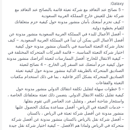
Galaxy:
– 5 نصائح عند التعاقد مع شركة تعبئة قائمة بالنصائح عند التعاقد مع
شركة نقل للعيش خارج المملكة العربية السعودية
– كيف تحزم أمتعتك بأمان منشور مدونة حول كيفية حزم متعلقاتك
للقيام بخطوة دولية.
– أفضل الأعمال للبدء في المملكة العربية السعودية منشور مدونة عن
أفضل الأعمال التي يمكن أن تبدأ في المملكة العربية السعودية. – كيف
تختار شركة التعبئة المناسبة في باكستان منشور مدونة حول كيفية
اختيار شركة التعبئة المناسبة. – قائمة الشركات المتحركة المختلفة في
– كيفية الانتقال للخارج: أفضل الممارسات لتعبئة أغراضك منشور مدونة
حول كيفية حزم أمتعتك عند السفر إلى الخارج. – 4 نصائح لتعبئة
الصناديق المتحركة بالطريقة الذكية منشور مدونة حول كيفية تعبئة
الصناديق المتحركة بشكل أكثر فاعلية ، بما في ذلك استخدام مكعبات
التعبئة والفقاعات
– 5 خطوات سهلة لتقليل تكلفة انتقالك الدولي منشور مدونة حول
كيفية تقليل تكلفة الانتقال الدولي. يتضمن ذلك تعبئة متعلقاتك الخاصة ،
واستئجار شاحنة أصغر ، وتقليل عدد العناصر التي تقوم بنقلها.
– خدمات التعبئة في الرياض- أفضل مساعدة يمكنك الحصول عليها
منشور مدونة عن أفضل شركة تعبئة في الرياض ، باكستان
– أفضل شركة نقل بالرياض باكستان منشور مدونة عن أفضل شركة
متحركة في الرياض ولماذا هم الأفضل. – كيفية اختيار شركة نقل جيدة