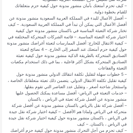
– كيف تحزم أمتعتك بأمان منشور مدونة حول كيفية حزم متعلقاتك
للقيام بخطوة دولية.
– أفضل الأعمال للبدء في المملكة العربية السعودية منشور مدونة عن
أفضل الأعمال التي يمكن أن تبدأ في المملكة العربية السعودية. – كيف
تختار شركة التعبئة المناسبة في باكستان منشور مدونة حول كيفية
اختيار شركة التعبئة المناسبة. – قائمة الشركات المتحركة المختلفة في
– كيفية الانتقال للخارج: أفضل الممارسات لتعبئة أغراضك منشور مدونة
حول كيفية حزم أمتعتك عند السفر إلى الخارج. – 4 نصائح لتعبئة
الصناديق المتحركة بالطريقة الذكية منشور مدونة حول كيفية تعبئة
الصناديق المتحركة بشكل أكثر فاعلية ، بما في ذلك استخدام مكعبات
التعبئة والفقاعات
– 5 خطوات سهلة لتقليل تكلفة انتقالك الدولي منشور مدونة حول
كيفية تقليل تكلفة الانتقال الدولي. يتضمن ذلك تعبئة متعلقاتك الخاصة ،
واستئجار شاحنة أصغر ، وتقليل عدد العناصر التي تقوم بنقلها.
– خدمات التعبئة في الرياض- أفضل مساعدة يمكنك الحصول عليها
منشور مدونة عن أفضل شركة تعبئة في الرياض ، باكستان
– أفضل شركة نقل بالرياض باكستان منشور مدونة عن أفضل شركة
متحركة في الرياض ولماذا هم الأفضل. – كيفية اختيار شركة نقل جيدة
في الرياض ، باكستان منشور مدونة حول كيفية اختيار شركة نقل جيدة
في الرياض ، باكستان. – كيف
– كيف تحزم من أجل التحرك منشور مدونة حول كيفية حزم أغراضك