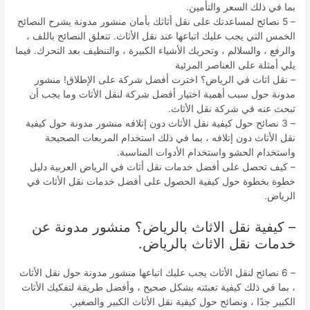
بما في ذلك السعر والتأمين.
– 5 نصائح لمساعدتك على نقل أثاثك بأمان منشور مدونة يشرح النصائح
الخمس التي يجب عليك اتباعها عند نقل الأثاث. تتعلق النصائح باللف ،
والرفع ، والسلالم ، وتحريك الأشياء الكبيرة ، والتنظيف بعد التحرك. فيما
يلي أمثلة على العناصر المرئية
– نقل اثاث في الرياض؟ اخترت أفضل شركة على الإطلاق! منشور
مدونة حول سبب أهمية اختيار أفضل شركة لنقل الأثاث وما يجب أن
تبحث عنه في شركة نقل الأثاث.
– 3 نصائح حول كيفية نقل الأثاث دون إتلافه منشور مدونة حول كيفية
نقل الأثاث دون إتلافه ، بما في ذلك استخدام المربعات الصحيحة
واستخدام الحشو واستخدام الأدوات المناسبة.
– كيف تحصل على أفضل خدمات نقل أثاث في الرياض العربية دليل
خطوة بخطوة حول كيفية الحصول على أفضل خدمات نقل الأثاث في
الرياض.
– كيفية نقل الاثاث بالرياض؟ منشور مدونة عن
خدمات نقل الاثاث بالرياض.
– 6 نصائح لنقل الأثاث يجب عليك اتباعها منشور مدونة حول نقل الأثاث
، بما في ذلك كيفية تعبئته بشكل صحيح ، وأفضل طريقة لتفكيك الأثاث
الكبير جدًا ، ونصائح حول كيفية نقل الأثاث الكبير والصغير.