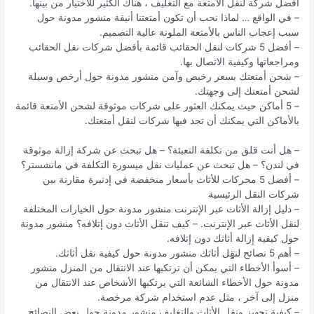
أفضل شركة لنقل الأمتعة مع التغليف ، هناك الكثير للاختيار من بينها.
– في الواقع … لماذا نحب أن تكون أمتعتنا أنيقة منشور مدونة حول
سبب إعجاب الناس بالأمتعة الملونة عالية التصميم.
– أفضل 5 شركات لنقل الحقائب قائمة بأفضل شركات نقل الحقائب
ومراجعاتها وكيفية الاتصال بها.
– شحن أمتعتك بسعر رخيص وآمن منشور مدونة حول أرخص وسيلة
لشحن أمتعتك إلى وجهتك.
– 5 أماكن حيث يمكنك العثور على شركات موثوقة لشحن الأمتعة قائمة
بالأماكن التي يمكنك أن تجد فيها شركات لنقل أمتعتك.
– هل أنت قلق من تكلفة التعبئة؟ – هل تبحث عن شركة إزالة موثوقة
في لندن؟ – هل تبحث عن عمليات نقل ميسورة التكلفة في مانشستر؟
– أفضل 5 محركات للأثاث بأسعار منخفضة في إدنبرة مقارنة بين
شركات النقل الرئيسية
– دليل إزالة الأثاث عبر الإنترنت منشور مدونة حول الخيارات المختلفة
لنقل الأثاث عبر الإنترنت. – كيف تنقل الأثاث دون إتلافه؟ منشور مدونة
حول كيفية إزالة أثاثك دون إتلافه.
– أهم 5 نصائح لنقِِِِِِِِِِِِِِِِِل أثاثك منشور مدونة حول كيفية نقل أثاثك.
– أسوأ الأخطاء التي يمكن أن ترتكبها عند الانتقال من المنزل منشور
مدونة حول الأخطاء الشائعة التي يرتكبها الأشخاص عند الانتقال من
منزل إلى آخر ، مثل عدم استخدام شركة مرخصة.
– كيفية تجهيز ونقل الأثاث والتغليف منشور مدونة حول بعض النصائح