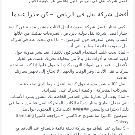
أفضل شركة نقل في الرياض دليل إعلامي عن كيفية اختيار
أفضل شركة نقل في الرياض. – كن حذرا عندما
– كيف تختار أفضل شركة سعودية لنقل الاثاث منشور مدونة عن كيفية
اختيار أفضل شركة نقل دولية بالرياض ، تصريحات يمكنك من خلالها
اكتساب بعض المعرفة حول الموضوع. – ما الذي تبحث عنه في شركة
نقل سعودية قائمة المعايير التي أنت
– لماذا يجب عليك استخدام المحركون للانتقال يعد نشر مدونة حول
كيفية استخدام أدوات نقل بدلاً من محاولة تحريك نفسك هو الخيار
الأفضل. – فيما يلي الفوائد التي يمكنك الحصول عليها إذا كنت تستخدم
شركات نقل الأثاث: وفر الوقت والجهد ، لا تحتاج إلى تجهيز سيارتك
الخاصة
– نقل 101 منشور مدونة حول كيفية التنقل ، وما الذي تبحث عنه
الشركات المتحركة ، وكيفية التحرك على الميزانية.
– لماذا يجب أن تختارنا لنقل العناصر الخاصة بك منشور يسرد الأسباب
التي تجعل القارئ يختار شركة الكاتب المتحركة لنقل عناصره ، بما في
ذلك الاحتراف والسعر. ###### اكتب فكرة المحتوى حول هذا
الموضوع: كاميرا سامسونج جالاكسي. – مراجعة كاميرا Samsung
Galaxy:
– 5 نصائح عند التعاقد مع شركة تعبئة قائمة بالنصائح عند التعاقد مع
شركة نقل للعيش خارج المملكة العربية السعودية