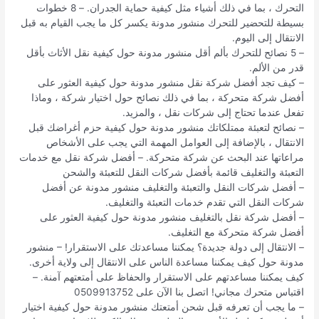
التحرك ، بما في ذلك أشياء مثل كيفية حماية الجدران. – 8 خطوات
بسيطة للتحضير للتحرك منشور مدونة يكسر كل ما يجب القيام به قبل
الانتقال إلى اليوم.
– 5 نصائح للتحرك بألم أقل منشور مدونة حول كيفية نقل الأثاث بأقل
قدر من الألم.
– كيف تجد أفضل شركة نقل منشور مدونة حول كيفية العثور على
أفضل شركة متحركة ، بما في ذلك نصائح حول اختيار شركة ، وماذا
تفعل عندما تحتاج إلى شركات نقل ، والمزيد.
– نصائح لتعبئة ممتلكاتك منشور مدونة حول كيفية حزم أغراضك قبل
الانتقال ، بالإضافة إلى العوامل المهمة التي يجب على الأشخاص
مراعاتها عند البحث عن شركة متحركة. – أفضل شركة نقل مع خدمات
التعبئة والتغليف قائمة بأفضل شركات النقل للتعبئة والشحن
– أفضل شركات النقل والتعبئة والتغليف منشور مدونة عن أفضل
شركات النقل التي تقدم خدمات التعبئة والتغليف.
– أفضل شركة نقل بالتغليف منشور مدونة حول كيفية العثور على
أفضل شركة متحركة مع التغليف.
– الانتقال إلى دولة جديدة؟ يمكننا مساعدتك على الاستقرار! – منشور
مدونة حول كيف يمكننا مساعدة الناس على الانتقال إلى ولاية أخرى.
كيف يمكننا مساعدتهم على الاستقرار والحفاظ على أمتعتهم آمنة. –
اقتباس متحرك مجاني! اتصل بنا الآن على 0509913752
– ما يجب أن تعرفه قبل شحن أمتعتك منشور مدونة حول كيفية اختيار