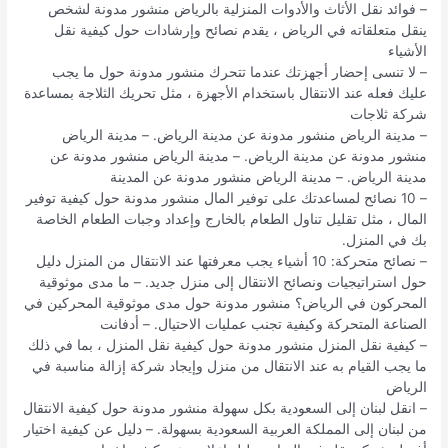
– فوائد نقل الأثاث والأدوات المنزلية بالرياض منشور مدونة لشخص
ينقل متعلقاته في الرياض ، يقدم نصائح وإرشادات حول كيفية نقل
الأشياء
– لا تنسى إحضار أجهزتك عندما تتحرك منشور مدونة حول ما يجب
عليك فعله عند الانتقال باستخدام الأجهزة ، مثل تحريك الثلاجة بمساعدة
شركة ثلاجات
– مدينة الرياض منشور مدونة عن مدينة الرياض. – مدينة الرياض
منشور مدونة عن مدينة الرياض. – مدينة الرياض منشور مدونة عن
مدينة الرياض. – مدينة الرياض منشور مدونة عن المدينة
– 10 نصائح لمساعدتك على توفير المال منشور مدونة حول كيفية توفير
المال ، مثل تقليل تناول الطعام بالخارج وإعداد وجبات الطعام الخاصة
بك في المنزل.
– نصائح متحركة: 10 أشياء يجب معرفتها عند الانتقال من المنزل دليل
حول استراتيجيات ونصائح الانتقال إلى منزل جديد. – ما مدى موثوقية
المحركون في الرياض؟ منشور مدونة حول مدى موثوقية المحركين في
الصناعة المتحركة وكيفية تجنب عمليات الاحتيال. – أدفانت
– كيفية نقل المنزل منشور مدونة حول كيفية نقل المنزل ، بما في ذلك
ما يجب القيام به عند الانتقال من منزل وإيجاد شركة إزالة مناسبة في
الرياض
– انقل لبنان إلى السعودية بكل سهولة منشور مدونة حول كيفية الانتقال
من لبنان إلى المملكة العربية السعودية بسهولة. – دليل عن كيفية اختيار