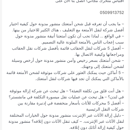
اقتباس متحرك مجاني! اتصل بنا الآن على
0509913752
– ما يجب أن تعرفه قبل شحن أمتعتك منشور مدونة حول كيفية اختيار
أفضل شركة لنقل الأمتعة مع التغليف ، هناك الكثير للاختيار من بينها.
– في الواقع … لماذا نحب أن تكون أمتعتنا أنيقة منشور مدونة حول
سبب إعجاب الناس بالأمتعة الملونة عالية التصميم.
– أفضل 5 شركات لنقل الحقائب قائمة بأفضل شركات نقل الحقائب
ومراجعاتها وكيفية الاتصال بها.
– شحن أمتعتك بسعر رخيص وآمن منشور مدونة حول أرخص وسيلة
لشحن أمتعتك إلى وجهتك.
– 5 أماكن حيث يمكنك العثور على شركات موثوقة لشحن الأمتعة قائمة
بالأماكن التي يمكنك أن تجد فيها شركات لنقل أمتعتك.
– هل أنت قلق من تكلفة التعبئة؟ – هل تبحث عن شركة إزالة موثوقة
في لندن؟ – هل تبحث عن عمليات نقل ميسورة التكلفة في مانشستر؟
– أفضل 5 محركات للأثاث بأسعار منخفضة في إدنبرة مقارنة بين
شركات النقل الرئيسية
– دليل إزالة الأثاث عبر الإنترنت منشور مدونة حول الخيارات المختلفة
لنقل الأثاث عبر الإنترنت. – كيف تنقل الأثاث دون إتلافه؟ منشور مدونة
حول كيفية إزالة أثاثك دون إتلافه.