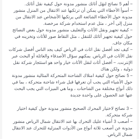
– أهم 5 نصائح لنقِِِِِِِِِِِِِِِِِل أثاثك منشور مدونة حول كيفية نقل أثاثك.
– أسوأ الأخطاء التي يمكن أن ترتكبها عند الانتقال من المنزل منشور
مدونة حول الأخطاء الشائعة التي يرتكبها الأشخاص عند الانتقال من
منزل إلى آخر ، مثل عدم استخدام شركة مرخصة.
– كيفية تجهيز ونقل الأثاث والتغليف منشور مدونة حول بعض النصائح
حول كيفية تجهيز أثاثك للتنقل ، مثل التقاط صور للأثاث وتخزينه في
مكان جاف.
– كيف تجد أفضل نقل اثاث في الرياض كيف يجد الناس أفضل شركات
نقل الأثاث في الرياض. يمكنهم سؤال الأصدقاء والعائلة أو البحث عبر
الإنترنت. – أفضل أثاث لنقل الأثاث خيار واحد هو استئجار شركة نقل
دولية ، ولكن هناك
– 5 نصائح حول كيفية امتلاك الشاحنة المتحركة المثالية منشور مدونة
حول الأشياء التي يجب أن تعرفها قبل شراء شاحنة متحركة ، بما في
ذلك أنواع مختلفة من الشاحنات ، وما هي الميزات التي يجب البحث
عنها عند الحصول على واحدة جديدة
– 3 نصائح لاختيار المحرك الصحيح منشور مدونة حول كيفية اختيار
شركة متحركة.
– أصعب 3 أشياء عليك التحرك بها عند الانتقال شمال الرياض منشور
مدونة عن أصعب ثلاثة أنواع من الأدوات المنزلية للتحرك عند الانتقال
شمال الرياض.