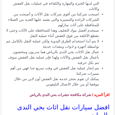
التي لديها الخبرة والمهارة والكفاءة في عمليات نقل العفش
والاثاث
اصبحت شركتنا من أقوى شركات نقل الأثاث و أصبحت من
الشركات الرائدة والمتميزة والتي يعتمد عليها العديد من العملاء
للمحافظة على أثاث منازلهم
نستخدم أفضل مواد التغليف وهذا للمحافظة على الأثاث وحتى لا
تتقطع الأغلفة من فوق العفش أثناء عملية النقل
لا يتم أبدا استخدام الطرق اليدوية ولكن عملية النقل بالكامل تتم
بواسطة أجهزة و ادوات ومعدات حديثة
عمال نقل الاثاث بحي الندى بالرياض هما مدربون ومختصون
بأعمال نقل العفش والأثاث ولهذا فإن عملية نقل العفش سوف
تتم بكل حرفية
يتم إنجاز عملية نقل العفش في وقت سريع جدا فهي من أهم
مميزات شركتنا
يمكنك ان تقوم بحجز خدمة نقل العفش أون لاين من خلال
موقعنا أو من خلال الاتصال التليفوني
اقرأ المزيد /
شركة مكافحة حشرات بحي الندى بالرياض
افضل سيارات نقل اثاث بحي الندى