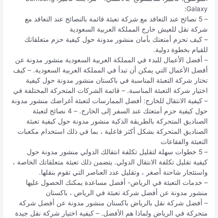
Galaxy:
– 5 نصائح عند التعاقد مع شركة تعبئة قائمة بالنصائح عند التعاقد مع
شركة نقل للعيش خارج المملكة العربية السعودية
– كيف تحزم أمتعتك بأمان منشور مدونة حول كيفية حزم متعلقاتك
للقيام بخطوة دولية.
– أفضل الأعمال للبدء في المملكة العربية السعودية منشور مدونة عن
أفضل الأعمال التي يمكن أن تبدأ في المملكة العربية السعودية. – كيف
تختار شركة التعبئة المناسبة في باكستان منشور مدونة حول كيفية
اختيار شركة التعبئة المناسبة. – قائمة الشركات المتحركة المختلفة في
– كيفية الانتقال للخارج: أفضل الممارسات لتعبئة أغراضك منشور مدونة
حول كيفية حزم أمتعتك عند السفر إلى الخارج. – 4 نصائح لتعبئة
الصناديق المتحركة بالطريقة الذكية منشور مدونة حول كيفية تعبئة
الصناديق المتحركة بشكل أكثر فاعلية ، بما في ذلك استخدام مكعبات
التعبئة والفقاعات
– 5 خطوات سهلة لتقليل تكلفة انتقالك الدولي منشور مدونة حول
كيفية تقليل تكلفة الانتقال الدولي. يتضمن ذلك تعبئة متعلقاتك الخاصة ،
واستئجار شاحنة أصغر ، وتقليل عدد العناصر التي تقوم بنقلها.
– خدمات التعبئة في الرياض- أفضل مساعدة يمكنك الحصول عليها
منشور مدونة عن أفضل شركة تعبئة في الرياض ، باكستان
– أفضل شركة نقل بالرياض باكستان منشور مدونة عن أفضل شركة
متحركة في الرياض ولماذا هم الأفضل. – كيفية اختيار شركة نقل جيدة