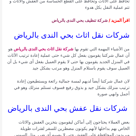
تحافظ على الأثاث وتحافظ على القطع الحساسة من العفش والأثاث و
تتم عملية النقل بكل هدوء
اقرأ المزيد /
شركة تنظيف بحي الندى بالرياض
شركات نقل اثاث بحي الندى بالرياض
من الأشياء المهمة التي تقوم بها
شركة نقل اثاث بحي الندى بالرياض
هو
أن عمال شركتنا يقومون بفعل كل شيء حتى عملية إعادة ترتيب الأثاث
في المنزل الجديد يقومون بها حتى لا يقوم العميل بفعل أى شيء بل أن
العميل سوف يقوم باستلام المنزل وهو مرتب بشكل جيد
لان عمال شركتنا أيضاً لديهم لمسة جمالية رائعة ويستطيعون إعادة
ترتيب منزلك بشكل جيد و بذوق رفيع فسوف تستلم منزلك وهو في
أجمل وابهي صورة
شركات نقل عفش بحي الندى بالرياض
بعض العملاء يحتاجون إلى أماكن ليقومون بتخزين العفش والاثاث
الخاص بهم بداخلها لأنهم يكونون مضطرين للسفر لفترات طويلة
ويريدون المحافظة على العفش حتى لا يصيبه أي ضرر مثل السوس