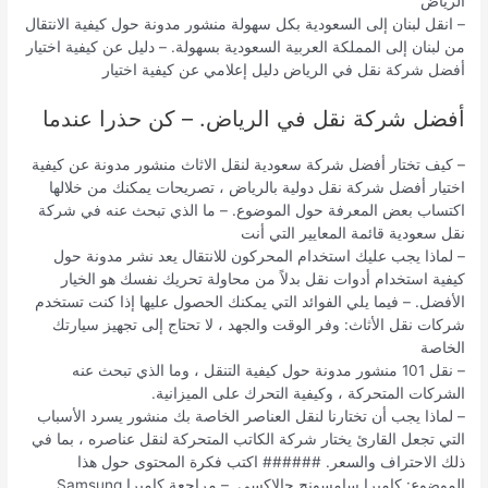
الرياض
– انقل لبنان إلى السعودية بكل سهولة منشور مدونة حول كيفية الانتقال
من لبنان إلى المملكة العربية السعودية بسهولة. – دليل عن كيفية اختيار
أفضل شركة نقل في الرياض دليل إعلامي عن كيفية اختيار
أفضل شركة نقل في الرياض. – كن حذرا عندما
– كيف تختار أفضل شركة سعودية لنقل الاثاث منشور مدونة عن كيفية
اختيار أفضل شركة نقل دولية بالرياض ، تصريحات يمكنك من خلالها
اكتساب بعض المعرفة حول الموضوع. – ما الذي تبحث عنه في شركة
نقل سعودية قائمة المعايير التي أنت
– لماذا يجب عليك استخدام المحركون للانتقال يعد نشر مدونة حول
كيفية استخدام أدوات نقل بدلاً من محاولة تحريك نفسك هو الخيار
الأفضل. – فيما يلي الفوائد التي يمكنك الحصول عليها إذا كنت تستخدم
شركات نقل الأثاث: وفر الوقت والجهد ، لا تحتاج إلى تجهيز سيارتك
الخاصة
– نقل 101 منشور مدونة حول كيفية التنقل ، وما الذي تبحث عنه
الشركات المتحركة ، وكيفية التحرك على الميزانية.
– لماذا يجب أن تختارنا لنقل العناصر الخاصة بك منشور يسرد الأسباب
التي تجعل القارئ يختار شركة الكاتب المتحركة لنقل عناصره ، بما في
ذلك الاحتراف والسعر. ###### اكتب فكرة المحتوى حول هذا
الموضوع: كاميرا سامسونج جالاكسي. – مراجعة كاميرا Samsung