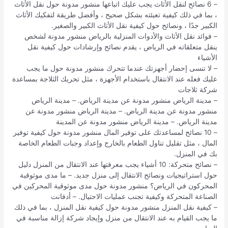
– 6 نصائح لنقل الأثاث يجب عليك اتباعها منشور مدونة حول نقل الأثاث
، بما في ذلك كيفية تعبئته بشكل صحيح ، وأفضل طريقة لتفكيك الأثاث
الكبير جدًا ، ونصائح حول كيفية نقل الأثاث الكبير والصغير.
– فوائد نقل الأثاث والأدوات المنزلية بالرياض منشور مدونة لشخص
ينقل متعلقاته في الرياض ، يقدم نصائح وإرشادات حول كيفية نقل
الأشياء
– لا تنسى إحضار أجهزتك عندما تتحرك منشور مدونة حول ما يجب
عليك فعله عند الانتقال باستخدام الأجهزة ، مثل تحريك الثلاجة بمساعدة
شركة ثلاجات
– مدينة الرياض منشور مدونة عن مدينة الرياض. – مدينة الرياض
منشور مدونة عن مدينة الرياض. – مدينة الرياض منشور مدونة عن
مدينة الرياض. – مدينة الرياض منشور مدونة عن المدينة
– 10 نصائح لمساعدتك على توفير المال منشور مدونة حول كيفية توفير
المال ، مثل تقليل تناول الطعام بالخارج وإعداد وجبات الطعام الخاصة
بك في المنزل.
– نصائح متحركة: 10 أشياء يجب معرفتها عند الانتقال من المنزل دليل
حول استراتيجيات ونصائح الانتقال إلى منزل جديد. – ما مدى موثوقية
المحركون في الرياض؟ منشور مدونة حول مدى موثوقية المحركين في
الصناعة المتحركة وكيفية تجنب عمليات الاحتيال. – أدفانت
– كيفية نقل المنزل منشور مدونة حول كيفية نقل المنزل ، بما في ذلك
ما يجب القيام به عند الانتقال من منزل وإيجاد شركة إزالة مناسبة في