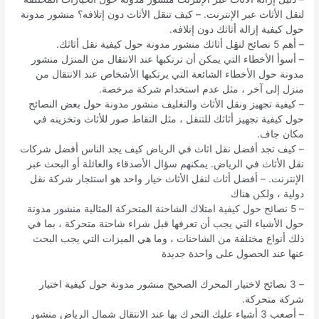
لنقل الأثاث عبر الإنترنت. – كيف تنقل الأثاث دون إتلافه؟ منشور مدونة
حول كيفية إزالة أثاثك دون إتلافه.
– أهم 5 نصائح لنقِِِِِِِِِِِِِِِِِل أثاثك منشور مدونة حول كيفية نقل أثاثك.
– أسوأ الأخطاء التي يمكن أن ترتكبها عند الانتقال من المنزل منشور
مدونة حول الأخطاء الشائعة التي يرتكبها الأشخاص عند الانتقال من
منزل إلى آخر ، مثل عدم استخدام شركة مرخصة.
– كيفية تجهيز ونقل الأثاث والتغليف منشور مدونة حول بعض النصائح
حول كيفية تجهيز أثاثك للتنقل ، مثل التقاط صور للأثاث وتخزينه في
مكان جاف.
– كيف تجد أفضل نقل اثاث في الرياض كيف يجد الناس أفضل شركات
نقل الأثاث في الرياض. يمكنهم سؤال الأصدقاء والعائلة أو البحث عبر
الإنترنت. – أفضل أثاث لنقل الأثاث خيار واحد هو استئجار شركة نقل
دولية ، ولكن هناك
– 5 نصائح حول كيفية امتلاك الشاحنة المتحركة المثالية منشور مدونة
حول الأشياء التي يجب أن تعرفها قبل شراء شاحنة متحركة ، بما في
ذلك أنواع مختلفة من الشاحنات ، وما هي الميزات التي يجب البحث
عنها عند الحصول على واحدة جديدة
– 3 نصائح لاختيار المحرك الصحيح منشور مدونة حول كيفية اختيار
شركة متحركة.
– أصعب 3 أشياء عليك التحرك بها عند الانتقال شمال الرياض منشور