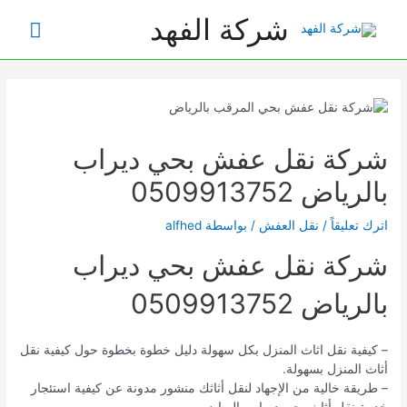
خطي
شركة الفهد
القائم
لى
لمحتوى
الرئي
شركة نقل عفش بحي ديراب
بالرياض 0509913752
اترك تعليقاً
/
نقل العفش
/ بواسطة
alfhed
شركة نقل عفش بحي ديراب
بالرياض 0509913752
– كيفية نقل اثاث المنزل بكل سهولة دليل خطوة بخطوة حول كيفية نقل
أثاث المنزل بسهولة.
– طريقة خالية من الإجهاد لنقل أثاثك منشور مدونة عن كيفية استئجار