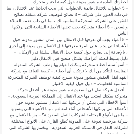
لخطوتك القادمة منشور مدونة حول كيفية اختيار متحرك
– 5 خطوات للانتقال قائمة بالخطوات التي يجب اتخاذها عند الانتقال ، بما
في ذلك العثور على شركة. – 3 نصائح لتوظيف شركة متنقلة نصائح
للعثور على الشركة المتحركة المناسبة لك ، بما في ذلك خدمة العملاء
والسعر. – 5 أخطاء متحركة يجب تجنبها الأخطاء الشائعة التي يرتكبها
الناس
– 5 أشياء يجب أن تعرفها قبل الانتقال بين المدن منشور مدونة حول
الأشياء التي يجب على المرء معرفتها قبل الانتقال من مدينة إلى أخرى
، بالإضافة إلى نصائح حول كيفية جعل الانتقال سلسًا قدر الإمكان. –
دليل بسيط لتعبئة أغراضك بشكل صحيح قبل الانتقال دليل
– أسوأ ستة أخطاء متحركة يمكنك القيام بها وظف الشركة المنقولة
المناسبة للتأكد من أنك لا ترتكب أي أخطاء. – كيفية التعاقد مع شركة
الفهد لنقل العفش منشور مدونة يشرح كيفية توظيف الشركة المتحركة
المناسبة لخطوتك. – دليل حول كيفية الاختيار
– أفضل شركة نقل في السعودية منشور مدونة عن أفضل شركة
متحركة يمكنك استخدامها عند الانتقال إلى المملكة العربية السعودية. –
أسوأ الأخطاء التي يمكن أن ترتكبها عند الانتقال منشور مدونة حول
الأخطاء التي يرتكبها الأشخاص أثناء انتقالهم ، وما الأشياء التي ينسونها
– ما هي الأنواع المختلفة لشركات النقل السعودية؟ – مزايا الانتقال مع
شركة مرخصة تدوينة على المدونة تُطلع القارئ على الأنواع المختلفة
لشركات النقل في المملكة العربية السعودية ، وتختتم بها الشركة التي
يجب استخدامها.