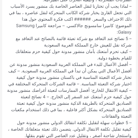
– لماذا يجب أن تختارنا لنقل العناصر الخاصة بك منشور يسرد الأسباب
التي تجعل القارئ يختار شركة الكاتب المتحركة لنقل عناصره ، بما في
ذلك الاحتراف والسعر. ###### اكتب فكرة المحتوى حول هذا
الموضوع: كاميرا سامسونج جالاكسي. – مراجعة كاميرا Samsung
Galaxy:
– 5 نصائح عند التعاقد مع شركة تعبئة قائمة بالنصائح عند التعاقد مع
شركة نقل للعيش خارج المملكة العربية السعودية
– كيف تحزم أمتعتك بأمان منشور مدونة حول كيفية حزم متعلقاتك
للقيام بخطوة دولية.
– أفضل الأعمال للبدء في المملكة العربية السعودية منشور مدونة عن
أفضل الأعمال التي يمكن أن تبدأ في المملكة العربية السعودية. – كيف
تختار شركة التعبئة المناسبة في باكستان منشور مدونة حول كيفية
اختيار شركة التعبئة المناسبة. – قائمة الشركات المتحركة المختلفة في
– كيفية الانتقال للخارج: أفضل الممارسات لتعبئة أغراضك منشور مدونة
حول كيفية حزم أمتعتك عند السفر إلى الخارج. – 4 نصائح لتعبئة
الصناديق المتحركة بالطريقة الذكية منشور مدونة حول كيفية تعبئة
الصناديق المتحركة بشكل أكثر فاعلية ، بما في ذلك استخدام مكعبات
التعبئة والفقاعات
– 5 خطوات سهلة لتقليل تكلفة انتقالك الدولي منشور مدونة حول
كيفية تقليل تكلفة الانتقال الدولي. يتضمن ذلك تعبئة متعلقاتك الخاصة ،
واستئجار شاحنة أصغر ، وتقليل عدد العناصر التي تقوم بنقلها.