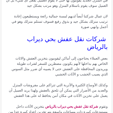
في المنزل الجديد يقومون بها حتى لا يقوم العميل بفعل أى شيء بل أن
العميل سوف يقوم باستلام المنزل وهو مرتب بشكل جيد
لان عمال شركتنا أيضاً لديهم لمسة جمالية رائعة ويستطيعون إعادة
ترتيب منزلك بشكل جيد و بذوق رفيع فسوف تستلم منزلك وهو في
أجمل وابهي صورة
شركات نقل عفش بحي ديراب
بالرياض
بعض العملاء يحتاجون إلى أماكن ليقومون بتخزين العفش والاثاث
الخاص بهم بداخلها لأنهم يكونون مضطرين للسفر لفترات طويلة
ويريدون المحافظة على العفش حتى لا يصيبه أي ضرر مثل السوس
الذي يصيب الخشب و الأثاث الخشبي
وكذلك الأوساخ الكثيرة والأتربة التي تتراكم على مفروشات المنزل
والعديد من الأضرار التي يمكن أن تلحق بالعفش ولهذا يريد العميل أن
يعمل على تخزين الأثاث في مكان آمن يحافظ له على هذا العفش
وتقوم
شركة نقل عفش بحي ديراب بالرياض
بتخزين الأثاث داخل
مستودعات كبيرة ذات مساحات واسعة يتم تخزين اعداد كبيرة جدا من