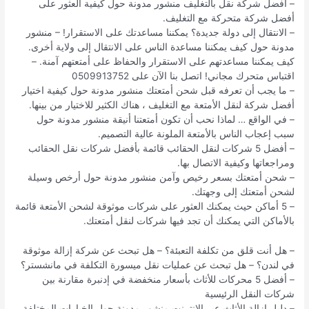
– أفضل شركة نقل بالتغليف منشور مدونة حول كيفية العثور على
أفضل شركة متحركة مع التغليف.
– الانتقال إلى دولة جديدة؟ يمكننا مساعدتك على الاستقرار! – منشور
مدونة حول كيف يمكننا مساعدة الناس على الانتقال إلى ولاية أخرى.
كيف يمكننا مساعدتهم على الاستقرار والحفاظ على أمتعتهم آمنة. –
اقتباس متحرك مجاني! اتصل بنا الآن على 0509913752
– ما يجب أن تعرفه قبل شحن أمتعتك منشور مدونة حول كيفية اختيار
أفضل شركة لنقل الأمتعة مع التغليف ، هناك الكثير للاختيار من بينها.
– في الواقع … لماذا نحب أن تكون أمتعتنا أنيقة منشور مدونة حول
سبب إعجاب الناس بالأمتعة الملونة عالية التصميم.
– أفضل 5 شركات لنقل الحقائب قائمة بأفضل شركات نقل الحقائب
ومراجعاتها وكيفية الاتصال بها.
– شحن أمتعتك بسعر رخيص وآمن منشور مدونة حول أرخص وسيلة
لشحن أمتعتك إلى وجهتك.
– 5 أماكن حيث يمكنك العثور على شركات موثوقة لشحن الأمتعة قائمة
بالأماكن التي يمكنك أن تجد فيها شركات لنقل أمتعتك.
– هل أنت قلق من تكلفة التعبئة؟ – هل تبحث عن شركة إزالة موثوقة
في لندن؟ – هل تبحث عن عمليات نقل ميسورة التكلفة في مانشستر؟
– أفضل 5 محركات للأثاث بأسعار منخفضة في إدنبرة مقارنة بين
شركات النقل الرئيسية
– دليل إزالة الأثاث عبر الإنترنت منشور مدونة حول الخيارات المختلفة