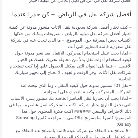
أفضل شركة نقل في الرياض دليل إعلامي عن كيفية اختيار
أفضل شركة نقل في الرياض. – كن حذرا عندما
– كيف تختار أفضل شركة سعودية لنقل الاثاث منشور مدونة عن كيفية
اختيار أفضل شركة نقل دولية بالرياض ، تصريحات يمكنك من خلالها
اكتساب بعض المعرفة حول الموضوع. – ما الذي تبحث عنه في شركة
نقل سعودية قائمة المعايير التي أنت
– لماذا يجب عليك استخدام المحركون للانتقال يعد نشر مدونة حول
كيفية استخدام أدوات نقل بدلاً من محاولة تحريك نفسك هو الخيار
الأفضل. – فيما يلي الفوائد التي يمكنك الحصول عليها إذا كنت تستخدم
شركات نقل الأثاث: وفر الوقت والجهد ، لا تحتاج إلى تجهيز سيارتك
الخاصة
– نقل 101 منشور مدونة حول كيفية التنقل ، وما الذي تبحث عنه
الشركات المتحركة ، وكيفية التحرك على الميزانية.
– لماذا يجب أن تختارنا لنقل العناصر الخاصة بك منشور يسرد الأسباب
التي تجعل القارئ يختار شركة الكاتب المتحركة لنقل عناصره ، بما في
ذلك الاحتراف والسعر. ###### اكتب فكرة المحتوى حول هذا
الموضوع: كاميرا سامسونج جالاكسي. – مراجعة كاميرا Samsung
Galaxy:
– 5 نصائح عند التعاقد مع شركة تعبئة قائمة بالنصائح عند التعاقد مع
شركة نقل للعيش خارج المملكة العربية السعودية