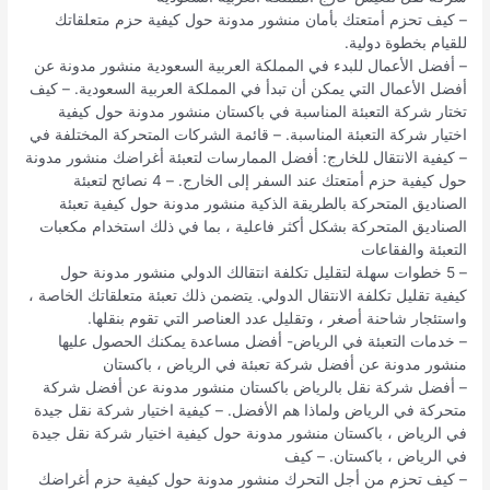
– كيف تحزم أمتعتك بأمان منشور مدونة حول كيفية حزم متعلقاتك
للقيام بخطوة دولية.
– أفضل الأعمال للبدء في المملكة العربية السعودية منشور مدونة عن
أفضل الأعمال التي يمكن أن تبدأ في المملكة العربية السعودية. – كيف
تختار شركة التعبئة المناسبة في باكستان منشور مدونة حول كيفية
اختيار شركة التعبئة المناسبة. – قائمة الشركات المتحركة المختلفة في
– كيفية الانتقال للخارج: أفضل الممارسات لتعبئة أغراضك منشور مدونة
حول كيفية حزم أمتعتك عند السفر إلى الخارج. – 4 نصائح لتعبئة
الصناديق المتحركة بالطريقة الذكية منشور مدونة حول كيفية تعبئة
الصناديق المتحركة بشكل أكثر فاعلية ، بما في ذلك استخدام مكعبات
التعبئة والفقاعات
– 5 خطوات سهلة لتقليل تكلفة انتقالك الدولي منشور مدونة حول
كيفية تقليل تكلفة الانتقال الدولي. يتضمن ذلك تعبئة متعلقاتك الخاصة ،
واستئجار شاحنة أصغر ، وتقليل عدد العناصر التي تقوم بنقلها.
– خدمات التعبئة في الرياض- أفضل مساعدة يمكنك الحصول عليها
منشور مدونة عن أفضل شركة تعبئة في الرياض ، باكستان
– أفضل شركة نقل بالرياض باكستان منشور مدونة عن أفضل شركة
متحركة في الرياض ولماذا هم الأفضل. – كيفية اختيار شركة نقل جيدة
في الرياض ، باكستان منشور مدونة حول كيفية اختيار شركة نقل جيدة
في الرياض ، باكستان. – كيف
– كيف تحزم من أجل التحرك منشور مدونة حول كيفية حزم أغراضك