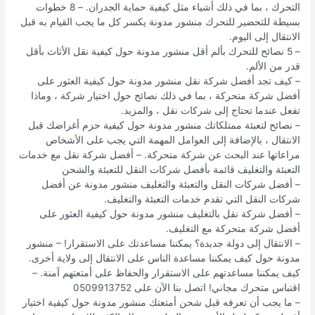
التحرك ، بما في ذلك أشياء مثل كيفية حماية الجدران. – 8 خطوات
بسيطة للتحضير للتحرك منشور مدونة يكسر كل ما يجب القيام به قبل
الانتقال إلى اليوم.
– 5 نصائح للتحرك بألم أقل منشور مدونة حول كيفية نقل الأثاث بأقل
قدر من الألم.
– كيف تجد أفضل شركة نقل منشور مدونة حول كيفية العثور على
أفضل شركة متحركة ، بما في ذلك نصائح حول اختيار شركة ، وماذا
تفعل عندما تحتاج إلى شركات نقل ، والمزيد.
– نصائح لتعبئة ممتلكاتك منشور مدونة حول كيفية حزم أغراضك قبل
الانتقال ، بالإضافة إلى العوامل المهمة التي يجب على الأشخاص
مراعاتها عند البحث عن شركة متحركة. – أفضل شركة نقل مع خدمات
التعبئة والتغليف قائمة بأفضل شركات النقل للتعبئة والشحن
– أفضل شركات النقل والتعبئة والتغليف منشور مدونة عن أفضل
شركات النقل التي تقدم خدمات التعبئة والتغليف.
– أفضل شركة نقل بالتغليف منشور مدونة حول كيفية العثور على
أفضل شركة متحركة مع التغليف.
– الانتقال إلى دولة جديدة؟ يمكننا مساعدتك على الاستقرار! – منشور
مدونة حول كيف يمكننا مساعدة الناس على الانتقال إلى ولاية أخرى.
كيف يمكننا مساعدتهم على الاستقرار والحفاظ على أمتعتهم آمنة. –
اقتباس متحرك مجاني! اتصل بنا الآن على 0509913752
– ما يجب أن تعرفه قبل شحن أمتعتك منشور مدونة حول كيفية اختيار