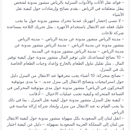
– فوائد نقل الأثاث والأدوات المنزلية بالرياض منشور مدونة لشخص
ينقل متعلقاته في الرياض ، يقدم نصائح وإرشادات حول كيفية نقل
الأشياء
– لا تنسى إحضار أجهزتك عندما تتحرك منشور مدونة حول ما يجب
عليك فعله عند الانتقال باستخدام الأجهزة ، مثل تحريك الثلاجة بمساعدة
شركة ثلاجات
– مدينة الرياض منشور مدونة عن مدينة الرياض. – مدينة الرياض
منشور مدونة عن مدينة الرياض. – مدينة الرياض منشور مدونة عن
مدينة الرياض. – مدينة الرياض منشور مدونة عن المدينة
– 10 نصائح لمساعدتك على توفير المال منشور مدونة حول كيفية توفير
المال ، مثل تقليل تناول الطعام بالخارج وإعداد وجبات الطعام الخاصة
بك في المنزل.
– نصائح متحركة: 10 أشياء يجب معرفتها عند الانتقال من المنزل دليل
حول استراتيجيات ونصائح الانتقال إلى منزل جديد. – ما مدى موثوقية
المحركون في الرياض؟ منشور مدونة حول مدى موثوقية المحركين في
الصناعة المتحركة وكيفية تجنب عمليات الاحتيال. – أدفانت
– كيفية نقل المنزل منشور مدونة حول كيفية نقل المنزل ، بما في ذلك
ما يجب القيام به عند الانتقال من منزل وإيجاد شركة إزالة مناسبة في
الرياض
– انقل لبنان إلى السعودية بكل سهولة منشور مدونة حول كيفية الانتقال
من لبنان إلى المملكة العربية السعودية بسهولة. – دليل عن كيفية اختيار