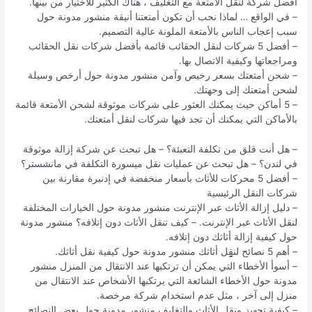
أفضل شركة لنقل الأمتعة مع التغليف ، هناك الكثير للاختيار من بينها.
– في الواقع … لماذا نحب أن تكون أمتعتنا أنيقة منشور مدونة حول
سبب إعجاب الناس بالأمتعة الملونة عالية التصميم.
– أفضل 5 شركات لنقل الحقائب قائمة بأفضل شركات نقل الحقائب
ومراجعاتها وكيفية الاتصال بها.
– شحن أمتعتك بسعر رخيص وآمن منشور مدونة حول أرخص وسيلة
لشحن أمتعتك إلى وجهتك.
– 5 أماكن حيث يمكنك العثور على شركات موثوقة لشحن الأمتعة قائمة
بالأماكن التي يمكنك أن تجد فيها شركات لنقل أمتعتك.
– هل أنت قلق من تكلفة التعبئة؟ – هل تبحث عن شركة إزالة موثوقة
في لندن؟ – هل تبحث عن عمليات نقل ميسورة التكلفة في مانشستر؟
– أفضل 5 محركات للأثاث بأسعار منخفضة في إدنبرة مقارنة بين
شركات النقل الرئيسية
– دليل إزالة الأثاث عبر الإنترنت منشور مدونة حول الخيارات المختلفة
لنقل الأثاث عبر الإنترنت. – كيف تنقل الأثاث دون إتلافه؟ منشور مدونة
حول كيفية إزالة أثاثك دون إتلافه.
– أهم 5 نصائح لنقِِِِِِِِِِِِِِِِِل أثاثك منشور مدونة حول كيفية نقل أثاثك.
– أسوأ الأخطاء التي يمكن أن ترتكبها عند الانتقال من المنزل منشور
مدونة حول الأخطاء الشائعة التي يرتكبها الأشخاص عند الانتقال من
منزل إلى آخر ، مثل عدم استخدام شركة مرخصة.
– كيفية تجهيز ونقل الأثاث والتغليف منشور مدونة حول بعض النصائح