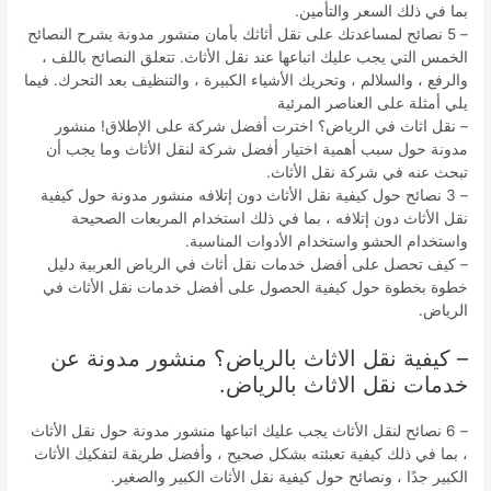
بما في ذلك السعر والتأمين.
– 5 نصائح لمساعدتك على نقل أثاثك بأمان منشور مدونة يشرح النصائح
الخمس التي يجب عليك اتباعها عند نقل الأثاث. تتعلق النصائح باللف ،
والرفع ، والسلالم ، وتحريك الأشياء الكبيرة ، والتنظيف بعد التحرك. فيما
يلي أمثلة على العناصر المرئية
– نقل اثاث في الرياض؟ اخترت أفضل شركة على الإطلاق! منشور
مدونة حول سبب أهمية اختيار أفضل شركة لنقل الأثاث وما يجب أن
تبحث عنه في شركة نقل الأثاث.
– 3 نصائح حول كيفية نقل الأثاث دون إتلافه منشور مدونة حول كيفية
نقل الأثاث دون إتلافه ، بما في ذلك استخدام المربعات الصحيحة
واستخدام الحشو واستخدام الأدوات المناسبة.
– كيف تحصل على أفضل خدمات نقل أثاث في الرياض العربية دليل
خطوة بخطوة حول كيفية الحصول على أفضل خدمات نقل الأثاث في
الرياض.
– كيفية نقل الاثاث بالرياض؟ منشور مدونة عن
خدمات نقل الاثاث بالرياض.
– 6 نصائح لنقل الأثاث يجب عليك اتباعها منشور مدونة حول نقل الأثاث
، بما في ذلك كيفية تعبئته بشكل صحيح ، وأفضل طريقة لتفكيك الأثاث
الكبير جدًا ، ونصائح حول كيفية نقل الأثاث الكبير والصغير.