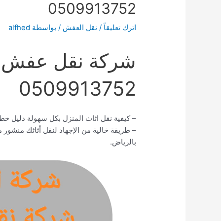
0509913752
اترك تعليقاً
/
نقل العفش
/ بواسطة
alfhed
شركة نقل عفش ب
0509913752
– كيفية نقل اثاث المنزل بكل سهولة دليل خط
– طريقة خالية من الإجهاد لنقل أثاثك منشور
بالرياض.