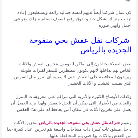
لان عمال شركتنا أيضاً لديهم لمسة جمالية رائعة ويستطيعون إعادة
ترتيب منزلك بشكل جيد و بذوق رفيع فسوف تستلم منزلك وهو في
أجمل وابهي صورة
شركات نقل عفش بحي منفوحة
الجديدة بالرياض
بعض العملاء يحتاجون إلى أماكن ليقومون بتخزين العفش والاثاث
الخاص بهم بداخلها لأنهم يكونون مضطرين للسفر لفترات طويلة
ويريدون المحافظة على العفش حتى لا يصيبه أي ضرر مثل السوس
الذي يصيب الخشب و الأثاث الخشبي
وكذلك الأوساخ الكثيرة والأتربة التي تتراكم على مفروشات المنزل
والعديد من الأضرار التي يمكن أن تلحق بالعفش ولهذا يريد العميل أن
يعمل على تخزين الأثاث في مكان آمن يحافظ له على هذا العفش
وتقوم
شركة نقل عفش بحي منفوحة الجديدة بالرياض
بتخزين الأثاث
داخل مستودعات كبيرة ذات مساحات واسعة يتم تخزين اعداد كبيرة جدا
من العفش والاثاث بها حتى يتم المحافظة عليها