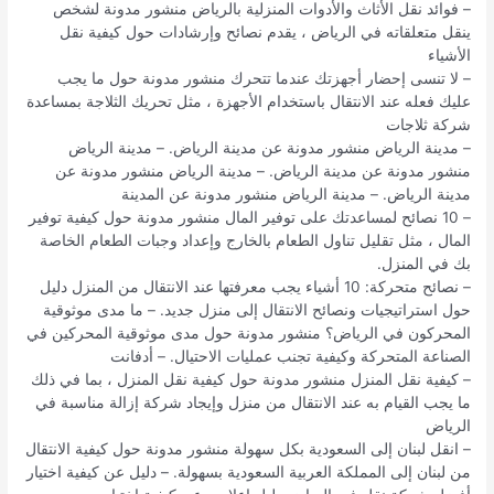
– فوائد نقل الأثاث والأدوات المنزلية بالرياض منشور مدونة لشخص
ينقل متعلقاته في الرياض ، يقدم نصائح وإرشادات حول كيفية نقل
الأشياء
– لا تنسى إحضار أجهزتك عندما تتحرك منشور مدونة حول ما يجب
عليك فعله عند الانتقال باستخدام الأجهزة ، مثل تحريك الثلاجة بمساعدة
شركة ثلاجات
– مدينة الرياض منشور مدونة عن مدينة الرياض. – مدينة الرياض
منشور مدونة عن مدينة الرياض. – مدينة الرياض منشور مدونة عن
مدينة الرياض. – مدينة الرياض منشور مدونة عن المدينة
– 10 نصائح لمساعدتك على توفير المال منشور مدونة حول كيفية توفير
المال ، مثل تقليل تناول الطعام بالخارج وإعداد وجبات الطعام الخاصة
بك في المنزل.
– نصائح متحركة: 10 أشياء يجب معرفتها عند الانتقال من المنزل دليل
حول استراتيجيات ونصائح الانتقال إلى منزل جديد. – ما مدى موثوقية
المحركون في الرياض؟ منشور مدونة حول مدى موثوقية المحركين في
الصناعة المتحركة وكيفية تجنب عمليات الاحتيال. – أدفانت
– كيفية نقل المنزل منشور مدونة حول كيفية نقل المنزل ، بما في ذلك
ما يجب القيام به عند الانتقال من منزل وإيجاد شركة إزالة مناسبة في
الرياض
– انقل لبنان إلى السعودية بكل سهولة منشور مدونة حول كيفية الانتقال
من لبنان إلى المملكة العربية السعودية بسهولة. – دليل عن كيفية اختيار