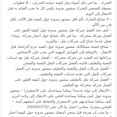
التحرك ، بما في ذلك أشياء مثل كيفية حماية الجدران. – 8 خطوات
بسيطة للتحضير للتحرك منشور مدونة يكسر كل ما يجب القيام به قبل
الانتقال إلى اليوم.
– 5 نصائح للتحرك بألم أقل منشور مدونة حول كيفية نقل الأثاث بأقل
قدر من الألم.
– كيف تجد أفضل شركة نقل منشور مدونة حول كيفية العثور على
أفضل شركة متحركة ، بما في ذلك نصائح حول اختيار شركة ، وماذا
تفعل عندما تحتاج إلى شركات نقل ، والمزيد.
– نصائح لتعبئة ممتلكاتك منشور مدونة حول كيفية حزم أغراضك قبل
الانتقال ، بالإضافة إلى العوامل المهمة التي يجب على الأشخاص
مراعاتها عند البحث عن شركة متحركة. – أفضل شركة نقل مع خدمات
التعبئة والتغليف قائمة بأفضل شركات النقل للتعبئة والشحن
– أفضل شركات النقل والتعبئة والتغليف منشور مدونة عن أفضل
شركات النقل التي تقدم خدمات التعبئة والتغليف.
– أفضل شركة نقل بالتغليف منشور مدونة حول كيفية العثور على
أفضل شركة متحركة مع التغليف.
– الانتقال إلى دولة جديدة؟ يمكننا مساعدتك على الاستقرار! – منشور
مدونة حول كيف يمكننا مساعدة الناس على الانتقال إلى ولاية أخرى.
كيف يمكننا مساعدتهم على الاستقرار والحفاظ على أمتعتهم آمنة. –
اقتباس متحرك مجاني! اتصل بنا الآن على 0509913752
– ما يجب أن تعرفه قبل شحن أمتعتك منشور مدونة حول كيفية اختيار