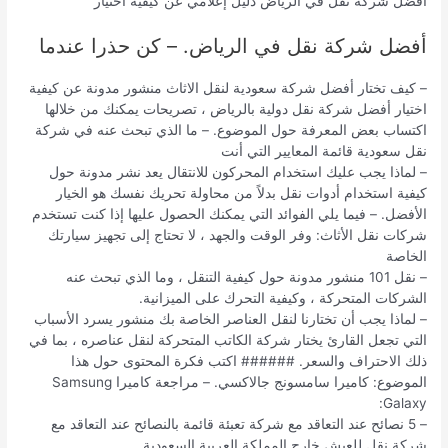
أفضل شركة نقل في الرياض دليل إعلامي عن كيفية اختيار
أفضل شركة نقل في الرياض. – كن حذرا عندما
– كيف تختار أفضل شركة سعودية لنقل الاثاث منشور مدونة عن كيفية
اختيار أفضل شركة نقل دولية بالرياض ، تصريحات يمكنك من خلالها
اكتساب بعض المعرفة حول الموضوع. – ما الذي تبحث عنه في شركة
نقل سعودية قائمة المعايير التي أنت
– لماذا يجب عليك استخدام المحركون للانتقال يعد نشر مدونة حول
كيفية استخدام أدوات نقل بدلاً من محاولة تحريك نفسك هو الخيار
الأفضل. – فيما يلي الفوائد التي يمكنك الحصول عليها إذا كنت تستخدم
شركات نقل الأثاث: وفر الوقت والجهد ، لا تحتاج إلى تجهيز سيارتك
الخاصة
– نقل 101 منشور مدونة حول كيفية التنقل ، وما الذي تبحث عنه
الشركات المتحركة ، وكيفية التحرك على الميزانية.
– لماذا يجب أن تختارنا لنقل العناصر الخاصة بك منشور يسرد الأسباب
التي تجعل القارئ يختار شركة الكاتب المتحركة لنقل عناصره ، بما في
ذلك الاحتراف والسعر. ###### اكتب فكرة المحتوى حول هذا
الموضوع: كاميرا سامسونج جالاكسي. – مراجعة كاميرا Samsung
Galaxy:
– 5 نصائح عند التعاقد مع شركة تعبئة قائمة بالنصائح عند التعاقد مع
شركة نقل للعيش خارج المملكة العربية السعودية