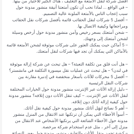
أفضل شركة لنقل الأمتعة مع التغليف ، هناك الكثير للاختيار من بينها.
– في الواقع … لماذا نحب أن تكون أمتعتنا أنيقة منشور مدونة حول
سبب إعجاب الناس بالأمتعة الملونة عالية التصميم.
– أفضل 5 شركات لنقل الحقائب قائمة بأفضل شركات نقل الحقائب
ومراجعاتها وكيفية الاتصال بها.
– شحن أمتعتك بسعر رخيص وآمن منشور مدونة حول أرخص وسيلة
لشحن أمتعتك إلى وجهتك.
– 5 أماكن حيث يمكنك العثور على شركات موثوقة لشحن الأمتعة قائمة
بالأماكن التي يمكنك أن تجد فيها شركات لنقل أمتعتك.
– هل أنت قلق من تكلفة التعبئة؟ – هل تبحث عن شركة إزالة موثوقة
في لندن؟ – هل تبحث عن عمليات نقل ميسورة التكلفة في مانشستر؟
– أفضل 5 محركات للأثاث بأسعار منخفضة في إدنبرة مقارنة بين
شركات النقل الرئيسية
– دليل إزالة الأثاث عبر الإنترنت منشور مدونة حول الخيارات المختلفة
لنقل الأثاث عبر الإنترنت. – كيف تنقل الأثاث دون إتلافه؟ منشور مدونة
حول كيفية إزالة أثاثك دون إتلافه.
– أهم 5 نصائح لنقِِِِِِِِِِِِِِِِِل أثاثك منشور مدونة حول كيفية نقل أثاثك.
– أسوأ الأخطاء التي يمكن أن ترتكبها عند الانتقال من المنزل منشور
مدونة حول الأخطاء الشائعة التي يرتكبها الأشخاص عند الانتقال من
منزل إلى آخر ، مثل عدم استخدام شركة مرخصة.
– كيفية تجهيز ونقل الأثاث والتغليف منشور مدونة حول بعض النصائح