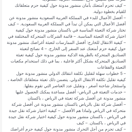
– كيف تحزم أمتعتك بأمان منشور مدونة حول كيفية حزم متعلقاتك
للقيام بخطوة دولية.
– أفضل الأعمال للبدء في المملكة العربية السعودية منشور مدونة عن
أفضل الأعمال التي يمكن أن تبدأ في المملكة العربية السعودية. – كيف
تختار شركة التعبئة المناسبة في باكستان منشور مدونة حول كيفية
اختيار شركة التعبئة المناسبة. – قائمة الشركات المتحركة المختلفة في
– كيفية الانتقال للخارج: أفضل الممارسات لتعبئة أغراضك منشور مدونة
حول كيفية حزم أمتعتك عند السفر إلى الخارج. – 4 نصائح لتعبئة
الصناديق المتحركة بالطريقة الذكية منشور مدونة حول كيفية تعبئة
الصناديق المتحركة بشكل أكثر فاعلية ، بما في ذلك استخدام مكعبات
التعبئة والفقاعات
– 5 خطوات سهلة لتقليل تكلفة انتقالك الدولي منشور مدونة حول
كيفية تقليل تكلفة الانتقال الدولي. يتضمن ذلك تعبئة متعلقاتك الخاصة ،
واستئجار شاحنة أصغر ، وتقليل عدد العناصر التي تقوم بنقلها.
– خدمات التعبئة في الرياض- أفضل مساعدة يمكنك الحصول عليها
منشور مدونة عن أفضل شركة تعبئة في الرياض ، باكستان
– أفضل شركة نقل بالرياض باكستان منشور مدونة عن أفضل شركة
متحركة في الرياض ولماذا هم الأفضل. – كيفية اختيار شركة نقل جيدة
في الرياض ، باكستان منشور مدونة حول كيفية اختيار شركة نقل جيدة
في الرياض ، باكستان. – كيف
– كيف تحزم من أجل التحرك منشور مدونة حول كيفية حزم أغراضك