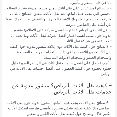
بما في ذلك السعر والتأمين.
– 5 نصائح لمساعدتك على نقل أثاثك بأمان منشور مدونة يشرح النصائح
الخمس التي يجب عليك اتباعها عند نقل الأثاث. تتعلق النصائح باللف ،
والرفع ، والسلالم ، وتحريك الأشياء الكبيرة ، والتنظيف بعد التحرك. فيما
يلي أمثلة على العناصر المرئية
– نقل اثاث في الرياض؟ اخترت أفضل شركة على الإطلاق! منشور
مدونة حول سبب أهمية اختيار أفضل شركة لنقل الأثاث وما يجب أن
تبحث عنه في شركة نقل الأثاث.
– 3 نصائح حول كيفية نقل الأثاث دون إتلافه منشور مدونة حول كيفية
نقل الأثاث دون إتلافه ، بما في ذلك استخدام المربعات الصحيحة
واستخدام الحشو واستخدام الأدوات المناسبة.
– كيف تحصل على أفضل خدمات نقل أثاث في الرياض العربية دليل
خطوة بخطوة حول كيفية الحصول على أفضل خدمات نقل الأثاث في
الرياض.
– كيفية نقل الاثاث بالرياض؟ منشور مدونة عن
خدمات نقل الاثاث بالرياض.
– 6 نصائح لنقل الأثاث يجب عليك اتباعها منشور مدونة حول نقل الأثاث
، بما في ذلك كيفية تعبئته بشكل صحيح ، وأفضل طريقة لتفكيك الأثاث
الكبير جدًا ، ونصائح حول كيفية نقل الأثاث الكبير والصغير.